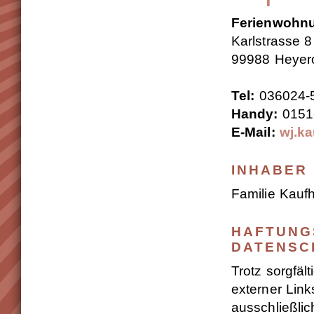
Ferienwohn
Karlstrasse 8
99988 Heyer
Tel:
036024-
Handy:
0151
E-Mail:
wj.ka
INHABER
Familie Kauf
HAFTUNG
DATENSC
Trotz sorgfäl
externer Link
ausschließlic